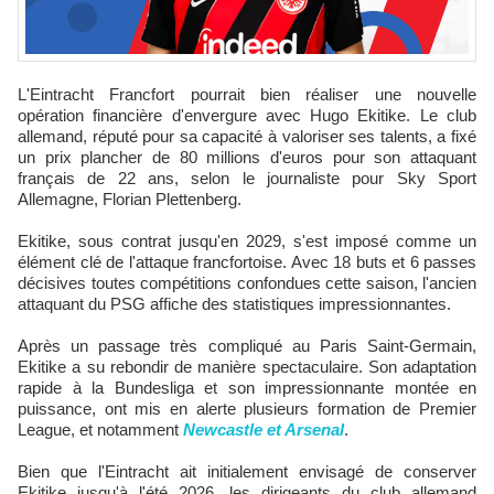
L'Eintracht Francfort pourrait bien réaliser une nouvelle
opération financière d'envergure avec Hugo Ekitike. Le club
allemand, réputé pour sa capacité à valoriser ses talents, a fixé
un prix plancher de 80 millions d'euros pour son attaquant
français de 22 ans, selon le journaliste pour Sky Sport
Allemagne, Florian Plettenberg.
Ekitike, sous contrat jusqu'en 2029, s'est imposé comme un
élément clé de l'attaque francfortoise. Avec 18 buts et 6 passes
décisives toutes compétitions confondues cette saison, l'ancien
attaquant du PSG affiche des statistiques impressionnantes.
Après un passage très compliqué au Paris Saint-Germain,
Ekitike a su rebondir de manière spectaculaire. Son adaptation
rapide à la Bundesliga et son impressionnante montée en
puissance, ont mis en alerte plusieurs formation de Premier
League, et notamment
Newcastle et Arsenal
.
Bien que l'Eintracht ait initialement envisagé de conserver
Ekitike jusqu'à l'été 2026, les dirigeants du club allemand