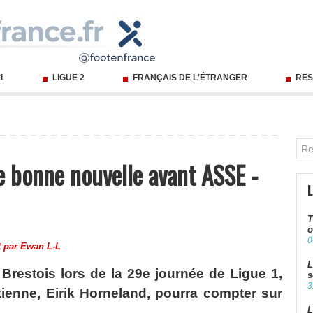
 1
LIGUE 2
FRANÇAIS DE L'ÉTRANGER
RES
e bonne nouvelle avant ASSE -
T
o
0
t par
Ewan L-L
L
Brestois lors de la 29e journée de Ligue 1,
s
3
Etienne, Eirik Horneland, pourra compter sur
L