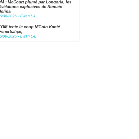
M : McCourt plumé par Longoria, les
évélations explosives de Romain
olina
6/08/2026
-
Ewan L-L
'OM tente le coup N'Golo Kanté
Fenerbahçe)
5/08/2026
-
Ewan L-L