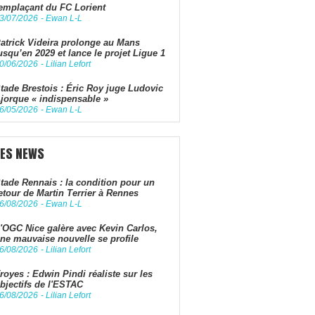
emplaçant du FC Lorient
3/07/2026
-
Ewan L-L
atrick Videira prolonge au Mans
usqu’en 2029 et lance le projet Ligue 1
0/06/2026
-
Lilian Lefort
tade Brestois : Éric Roy juge Ludovic
jorque « indispensable »
6/05/2026
-
Ewan L-L
LES NEWS
tade Rennais : la condition pour un
etour de Martin Terrier à Rennes
6/08/2026
-
Ewan L-L
'OGC Nice galère avec Kevin Carlos,
ne mauvaise nouvelle se profile
6/08/2026
-
Lilian Lefort
royes : Edwin Pindi réaliste sur les
bjectifs de l'ESTAC
6/08/2026
-
Lilian Lefort