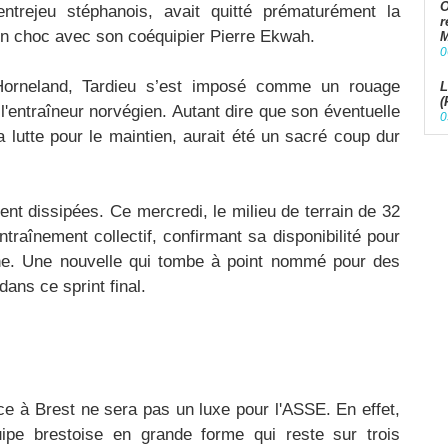
O
l'entrejeu stéphanois, avait quitté prématurément la
r
un choc avec son coéquipier Pierre Ekwah.
M
0
Horneland, Tardieu s’est imposé comme un rouage
L
(
 l'entraîneur norvégien. Autant dire que son éventuelle
0
 lutte pour le maintien, aurait été un sacré coup dur
ent dissipées. Ce mercredi, le milieu de terrain de 32
traînement collectif, confirmant sa disponibilité pour
he. Une nouvelle qui tombe à point nommé pour des
ans ce sprint final.
t
ce à Brest ne sera pas un luxe pour l'ASSE. En effet,
uipe brestoise en grande forme qui reste sur trois