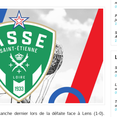
r
0
P
j
1
S
A
1
S
r
0
L
u
0
T
o
0
nche dernier lors de la défaite face à Lens (1-0).