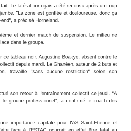
rfait. Le latéral portugais a été recousu après un coup
a jambe. "La zone est gonflée et douloureuse, donc ça
-end", a précisé Horneland.
isième et dernier match de suspension. Le milieu ne
lace dans le groupe.​
 ce tableau noir. Augustine Boakye, absent contre le
collectif depuis mardi. Le Ghanéen, auteur de 2 buts et
n, travaille "sans aucune restriction" selon son
ué son retour à l'entraînement collectif ce jeudi. "À
c le groupe professionnel", a confirmé le coach des
ne importance capitale pour l'AS Saint-Etienne et
aite face à l'ESTAC pourrait en effet être fatal au