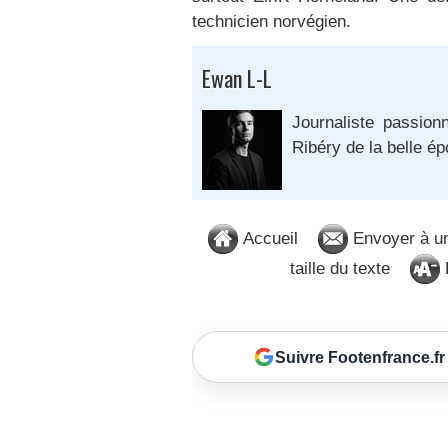
technicien norvégien.
Ewan L-L
Journaliste passion
Ribéry de la belle é
Accueil
Envoyer à u
taille du texte
D
Suivre Footenfrance.fr