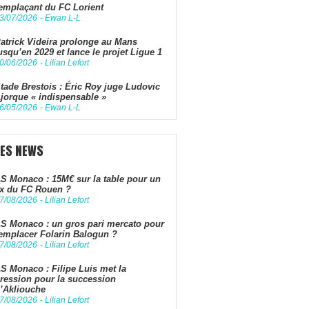
emplaçant du FC Lorient
3/07/2026
-
Ewan L-L
atrick Videira prolonge au Mans
usqu’en 2029 et lance le projet Ligue 1
0/06/2026
-
Lilian Lefort
tade Brestois : Éric Roy juge Ludovic
jorque « indispensable »
6/05/2026
-
Ewan L-L
LES NEWS
S Monaco : 15M€ sur la table pour un
x du FC Rouen ?
7/08/2026
-
Lilian Lefort
S Monaco : un gros pari mercato pour
emplacer Folarin Balogun ?
7/08/2026
-
Lilian Lefort
S Monaco : Filipe Luis met la
ression pour la succession
’Akliouche
7/08/2026
-
Lilian Lefort