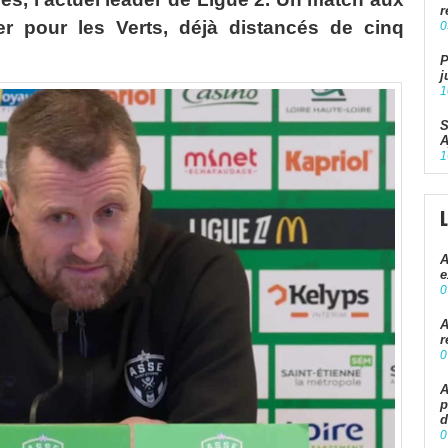
r
er pour les Verts, déjà distancés de cinq
0
P
j
1
S
A
1
A
e
0
A
r
0
A
p
d
0