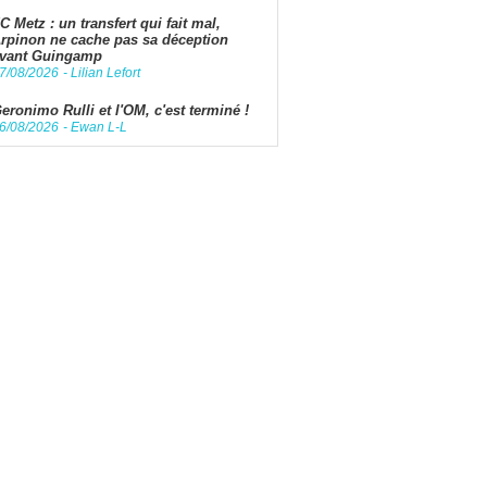
C Metz : un transfert qui fait mal,
rpinon ne cache pas sa déception
vant Guingamp
7/08/2026
-
Lilian Lefort
eronimo Rulli et l'OM, c'est terminé !
6/08/2026
-
Ewan L-L