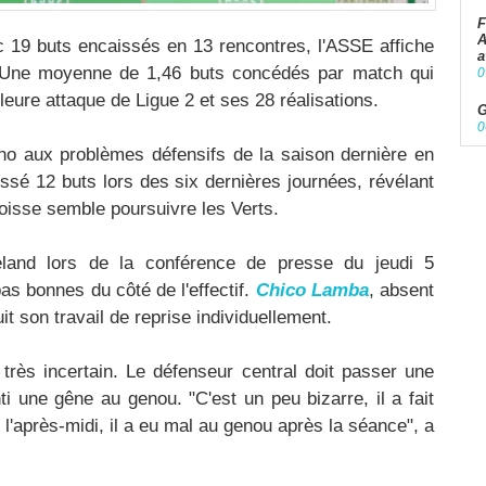
F
A
c 19 buts encaissés en 13 rencontres, l'ASSE affiche
a
 Une moyenne de 1,46 buts concédés par match qui
0
eure attaque de Ligue 2 et ses 28 réalisations.​
G
0
écho aux problèmes défensifs de la saison dernière en
ssé 12 buts lors des six dernières journées, révélant
poisse semble poursuivre les Verts.
land lors de la conférence de presse du jeudi 5
as bonnes du côté de l'effectif.
Chico Lamba
, absent
 son travail de reprise individuellement.​
très incertain. Le défenseur central doit passer une
ti une gêne au genou. "C'est un peu bizarre, il a fait
l'après-midi, il a eu mal au genou après la séance", a