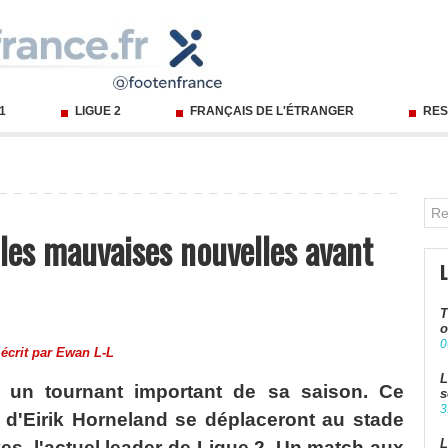
 1
LIGUE 2
FRANÇAIS DE L'ÉTRANGER
RES
les mauvaises nouvelles avant
T
o
0
écrit par
Ewan L-L
L
e un tournant important de sa saison. Ce
s
3
d'Eirik Horneland se déplaceront au stade
L
yes, l'actuel leader de Ligue 2. Un match aux