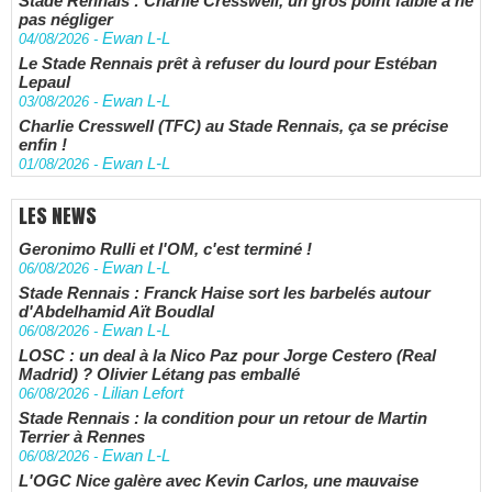
Stade Rennais : Charlie Cresswell, un gros point faible à ne
pas négliger
Ewan L-L
04/08/2026
-
Le Stade Rennais prêt à refuser du lourd pour Estéban
Lepaul
Ewan L-L
03/08/2026
-
Charlie Cresswell (TFC) au Stade Rennais, ça se précise
enfin !
Ewan L-L
01/08/2026
-
LES NEWS
Geronimo Rulli et l'OM, c'est terminé !
Ewan L-L
06/08/2026
-
Stade Rennais : Franck Haise sort les barbelés autour
d'Abdelhamid Aït Boudlal
Ewan L-L
06/08/2026
-
LOSC : un deal à la Nico Paz pour Jorge Cestero (Real
Madrid) ? Olivier Létang pas emballé
Lilian Lefort
06/08/2026
-
Stade Rennais : la condition pour un retour de Martin
Terrier à Rennes
Ewan L-L
06/08/2026
-
L'OGC Nice galère avec Kevin Carlos, une mauvaise