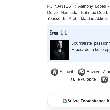
FC NANTES : Anthony Lopes - Ke
Deiver Machado - Bahmed Deuff, 
Youssef El. Arabi, Matthis Abline.
Ewan L-L
Journaliste passion
Ribéry de la belle é
Accueil
Envoyer à u
taille du texte
D
Suivre Footenfrance.fr