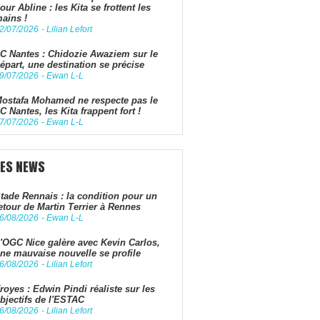
our Abline : les Kita se frottent les
ains !
2/07/2026
-
Lilian Lefort
C Nantes : Chidozie Awaziem sur le
épart, une destination se précise
9/07/2026
-
Ewan L-L
ostafa Mohamed ne respecte pas le
C Nantes, les Kita frappent fort !
7/07/2026
-
Ewan L-L
LES NEWS
tade Rennais : la condition pour un
etour de Martin Terrier à Rennes
6/08/2026
-
Ewan L-L
'OGC Nice galère avec Kevin Carlos,
ne mauvaise nouvelle se profile
6/08/2026
-
Lilian Lefort
royes : Edwin Pindi réaliste sur les
bjectifs de l'ESTAC
6/08/2026
-
Lilian Lefort