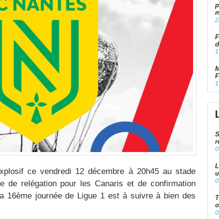
p
m
2
F
d
1
M
F
1
S
r
0
L
explosif ce vendredi 12 décembre à 20h45 au stade
u
0
de relégation pour les Canaris et de confirmation
a 16ème journée de Ligue 1 est à suivre à bien des
T
o
0