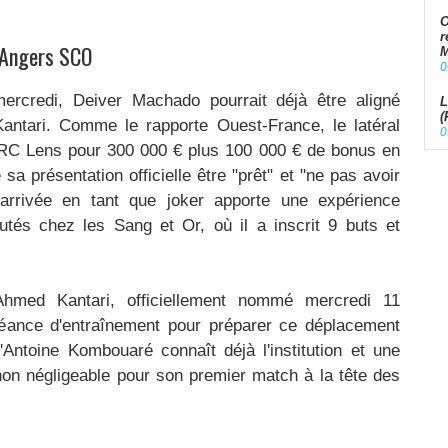
O
r
à Angers SCO
M
0
ercredi, Deiver Machado pourrait déjà être aligné
L
(
antari. Comme le rapporte Ouest-France, le latéral
0
 RC Lens pour 300 000 € plus 100 000 € de bonus en
sa présentation officielle être "prêt" et "ne pas avoir
 arrivée en tant que joker apporte une expérience
tés chez les Sang et Or, où il a inscrit 9 buts et
Ahmed Kantari, officiellement nommé mercredi 11
éance d'entraînement pour préparer ce déplacement
d'Antoine Kombouaré connaît déjà l'institution et une
 non négligeable pour son premier match à la tête des