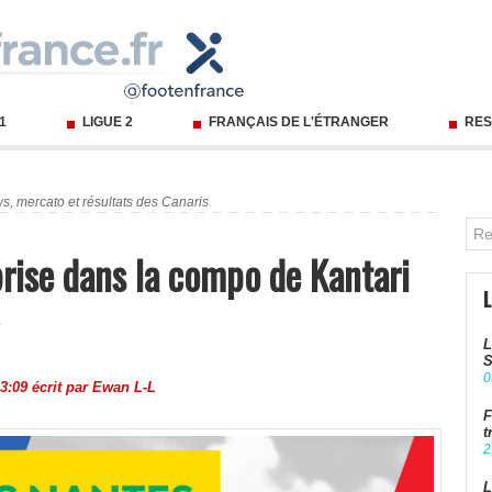
 1
LIGUE 2
FRANÇAIS DE L'ÉTRANGER
RES
s, mercato et résultats des Canaris
prise dans la compo de Kantari
L
S
0
3:09 écrit par
Ewan L-L
F
t
2
L