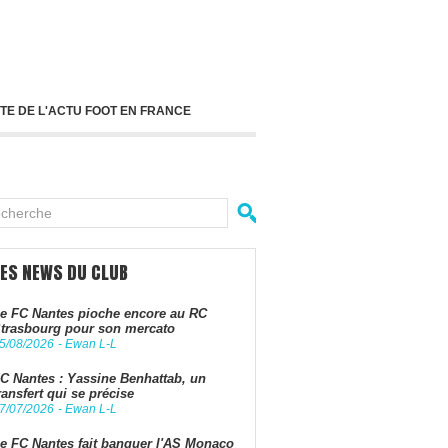
TE DE L'ACTU FOOT EN FRANCE
LES NEWS DU CLUB
e FC Nantes pioche encore au RC
trasbourg pour son mercato
5/08/2026
-
Ewan L-L
C Nantes : Yassine Benhattab, un
ransfert qui se précise
7/07/2026
-
Ewan L-L
e FC Nantes fait banquer l'AS Monaco