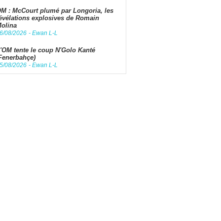
M : McCourt plumé par Longoria, les
évélations explosives de Romain
olina
6/08/2026
-
Ewan L-L
'OM tente le coup N'Golo Kanté
Fenerbahçe)
5/08/2026
-
Ewan L-L