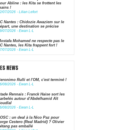
our Abline : les Kita se frottent les
ains !
2/07/2026
-
Lilian Lefort
C Nantes : Chidozie Awaziem sur le
épart, une destination se précise
9/07/2026
-
Ewan L-L
ostafa Mohamed ne respecte pas le
C Nantes, les Kita frappent fort !
7/07/2026
-
Ewan L-L
LES NEWS
eronimo Rulli et l'OM, c'est terminé !
6/08/2026
-
Ewan L-L
tade Rennais : Franck Haise sort les
arbelés autour d'Abdelhamid Aït
oudlal
6/08/2026
-
Ewan L-L
OSC : un deal à la Nico Paz pour
orge Cestero (Real Madrid) ? Olivier
étang pas emballé