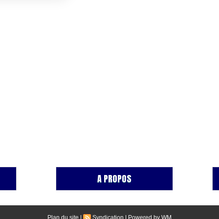
A PROPOS
Plan du site
|
Syndication
|
Powered by WM