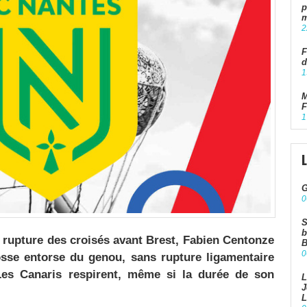
p
m
2
F
d
1
M
F
1
G
0
S
b
 rupture des croisés avant Brest, Fabien Centonze
B
0
rosse entorse du genou, sans rupture ligamentaire
Les Canaris respirent, même si la durée de son
L
J
L