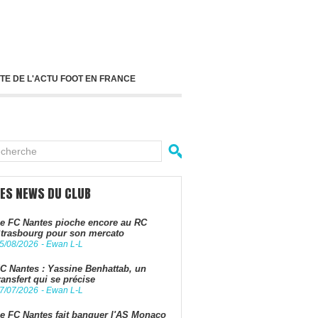
TE DE L'ACTU FOOT EN FRANCE
LES NEWS DU CLUB
e FC Nantes pioche encore au RC
trasbourg pour son mercato
5/08/2026
-
Ewan L-L
C Nantes : Yassine Benhattab, un
ransfert qui se précise
7/07/2026
-
Ewan L-L
e FC Nantes fait banquer l'AS Monaco