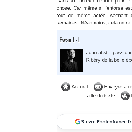
Dans un contexte de lutte pour le
chose. Car même si l'entorse est
tout de même actée, sachant qu
semaines. Néanmoins, cela ne rem
Ewan L-L
Journaliste passion
Ribéry de la belle é
Accueil
Envoyer à u
taille du texte
D
Suivre Footenfrance.fr