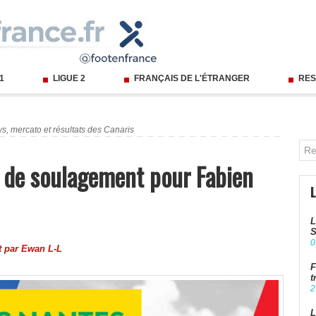
 1
LIGUE 2
FRANÇAIS DE L'ÉTRANGER
RES
s, mercato et résultats des Canaris
f de soulagement pour Fabien
L
S
0
t par
Ewan L-L
F
t
2
L