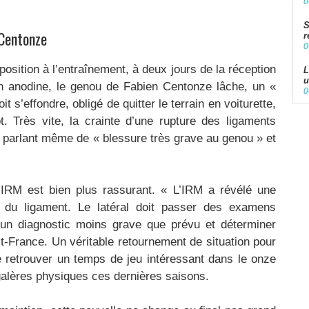
0
S
Centonze
r
0
osition à l’entraînement, à deux jours de la réception
L
u
n anodine, le genou de Fabien Centonze lâche, un «
0
it s’effondre, obligé de quitter le terrain en voiturette,
. Très vite, la crainte d’une rupture des ligaments
as parlant même de « blessure très grave au genou » et
’IRM est bien plus rassurant. « L’IRM a révélé une
 du ligament. Le latéral doit passer des examens
un diagnostic moins grave que prévu et déterminer
st-France. Un véritable retournement de situation pour
e retrouver un temps de jeu intéressant dans le onze
galères physiques ces dernières saisons.