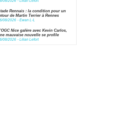
6/08/2026
-
Lilian Lefort
tade Rennais : la condition pour un
etour de Martin Terrier à Rennes
6/08/2026
-
Ewan L-L
'OGC Nice galère avec Kevin Carlos,
ne mauvaise nouvelle se profile
6/08/2026
-
Lilian Lefort