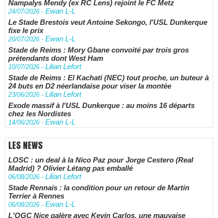
Nampalys Mendy (ex RC Lens) rejoint le FC Metz
Ewan L-L
24/07/2026
-
Le Stade Brestois veut Antoine Sekongo, l'USL Dunkerque
fixe le prix
Ewan L-L
20/07/2026
-
Stade de Reims : Mory Gbane convoité par trois gros
prétendants dont West Ham
Lilian Lefort
10/07/2026
-
Stade de Reims : El Kachati (NEC) tout proche, un buteur à
24 buts en D2 néerlandaise pour viser la montée
Lilian Lefort
23/06/2026
-
Exode massif à l'USL Dunkerque : au moins 16 départs
chez les Nordistes
Ewan L-L
14/06/2026
-
LES NEWS
LOSC : un deal à la Nico Paz pour Jorge Cestero (Real
Madrid) ? Olivier Létang pas emballé
Lilian Lefort
06/08/2026
-
Stade Rennais : la condition pour un retour de Martin
Terrier à Rennes
Ewan L-L
06/08/2026
-
L'OGC Nice galère avec Kevin Carlos, une mauvaise