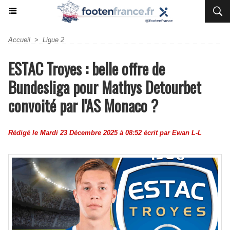
Accueil
>
Ligue 2
ESTAC Troyes : belle offre de
Bundesliga pour Mathys Detourbet
convoité par l'AS Monaco ?
Rédigé le Mardi 23 Décembre 2025 à 08:52 écrit par
Ewan L-L