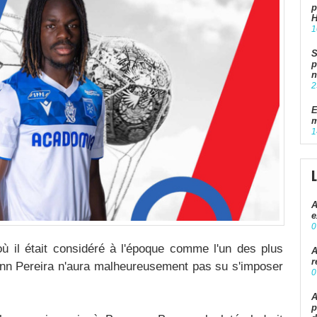
p
1
S
p
n
2
E
m
1
A
e
0
 il était considéré à l'époque comme l'un des plus
A
r
yann Pereira n'aura malheureusement pas su s'imposer
0
A
p