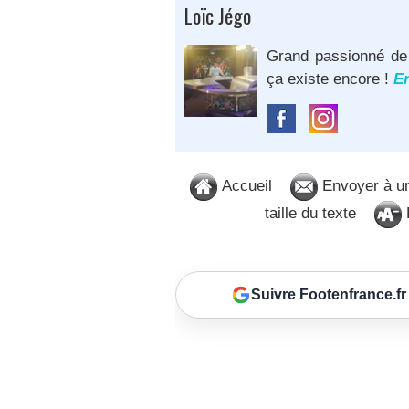
Loïc Jégo
Grand passionné de L
ça existe encore !
En
Accueil
Envoyer à u
taille du texte
D
Suivre Footenfrance.fr