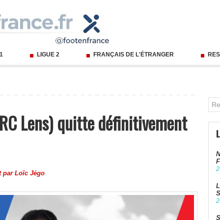
 1
LIGUE 2
FRANÇAIS DE L'ÉTRANGER
RES
RC Lens) quitte définitivement
N
F
2
t par
Loïc Jégo
L
S
2
S