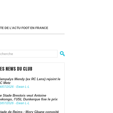
TE DE L'ACTU FOOT EN FRANCE
LES NEWS DU CLUB
ampalys Mendy (ex RC Lens) rejoint le
C Metz
4/07/2026
-
Ewan L-L
e Stade Brestois veut Antoine
ekongo, l'USL Dunkerque fixe le prix
0/07/2026
-
Ewan L-L
tade de Reims : Mory Gbane convoité