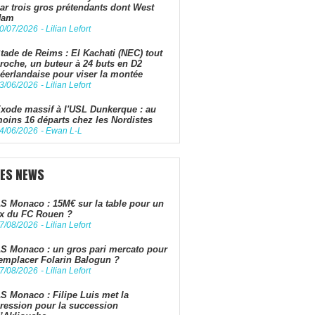
ar trois gros prétendants dont West
Ham
0/07/2026
-
Lilian Lefort
tade de Reims : El Kachati (NEC) tout
roche, un buteur à 24 buts en D2
éerlandaise pour viser la montée
3/06/2026
-
Lilian Lefort
xode massif à l'USL Dunkerque : au
oins 16 départs chez les Nordistes
4/06/2026
-
Ewan L-L
LES NEWS
S Monaco : 15M€ sur la table pour un
x du FC Rouen ?
7/08/2026
-
Lilian Lefort
S Monaco : un gros pari mercato pour
emplacer Folarin Balogun ?
7/08/2026
-
Lilian Lefort
S Monaco : Filipe Luis met la
ression pour la succession