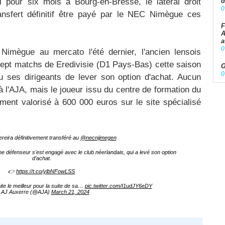
 pour six mois à Bourg-en-Bresse, le latéral droit
d
0
nsfert définitif être payé par le NEC Nimègue ces
F
A
a
0
imègue au mercato l'été dernier, l'ancien lensois
sept matchs de Eredivisie (D1 Pays-Bas) cette saison
G
0
u ses dirigeants de lever son option d'achat. Aucun
à l'AJA, mais le joueur issu du centre de formation du
ment valorisé à 600 000 euros sur le site spécialisé
ereira définitivement transféré au
@necnijmegen
une défenseur s'est engagé avec le club néerlandais, qui a levé son option
d’achat.
👉
https://t.co/ylbNFowLSS
ite le meilleur pour la suite de sa…
pic.twitter.com/I1udJY6eDY
AJ Auxerre (@AJA)
March 21, 2024