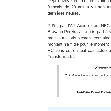
Déjà envoyé en prêt en National
français de 20 ans a vu son tra
dernières heures.
Prêté par l'AJ Auxerre au NEC N
Brayann Pereira aura pris part à 
mais aurait visiblement convainc
montant n'a filtré pour le moment 
RC Lens est en tout cas actuelle
Transfermarkt.
🖊️ Brayann P
Prêté depuis le début de saison, le je
L’ensemble du club lui souha
— 