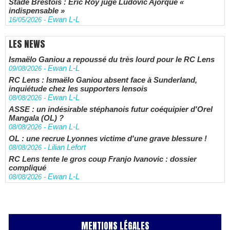
Stade Brestois : Éric Roy juge Ludovic Ajorque «
indispensable »
Ewan L-L
16/05/2026
-
LES NEWS
Ismaëlo Ganiou a repoussé du très lourd pour le RC Lens
Ewan L-L
09/08/2026
-
RC Lens : Ismaëlo Ganiou absent face à Sunderland,
inquiétude chez les supporters lensois
Ewan L-L
08/08/2026
-
ASSE : un indésirable stéphanois futur coéquipier d'Orel
Mangala (OL) ?
Ewan L-L
08/08/2026
-
OL : une recrue Lyonnes victime d'une grave blessure !
Lilian Lefort
08/08/2026
-
RC Lens tente le gros coup Franjo Ivanovic : dossier
compliqué
Ewan L-L
08/08/2026
-
MENTIONS LÉGALES