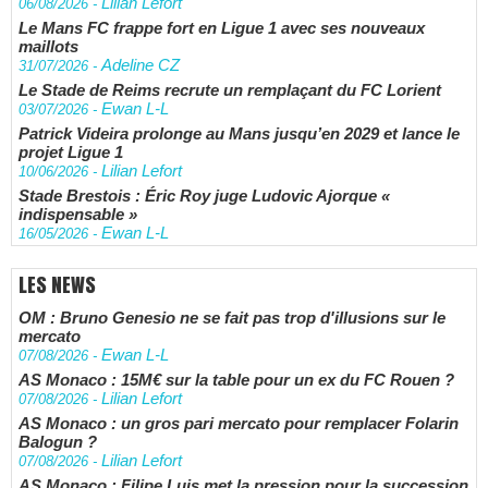
Lilian Lefort
06/08/2026
-
Le Mans FC frappe fort en Ligue 1 avec ses nouveaux
maillots
Adeline CZ
31/07/2026
-
Le Stade de Reims recrute un remplaçant du FC Lorient
Ewan L-L
03/07/2026
-
Patrick Videira prolonge au Mans jusqu’en 2029 et lance le
projet Ligue 1
Lilian Lefort
10/06/2026
-
Stade Brestois : Éric Roy juge Ludovic Ajorque «
indispensable »
Ewan L-L
16/05/2026
-
LES NEWS
OM : Bruno Genesio ne se fait pas trop d'illusions sur le
mercato
Ewan L-L
07/08/2026
-
AS Monaco : 15M€ sur la table pour un ex du FC Rouen ?
Lilian Lefort
07/08/2026
-
AS Monaco : un gros pari mercato pour remplacer Folarin
Balogun ?
Lilian Lefort
07/08/2026
-
AS Monaco : Filipe Luis met la pression pour la succession