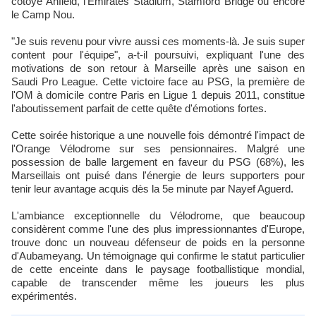
côtoyé Anfield, l'Emirates Stadium, Stamford Bridge ou encore
le Camp Nou.
"Je suis revenu pour vivre aussi ces moments-là. Je suis super
content pour l'équipe", a-t-il poursuivi, expliquant l'une des
motivations de son retour à Marseille après une saison en
Saudi Pro League. Cette victoire face au PSG, la première de
l'OM à domicile contre Paris en Ligue 1 depuis 2011, constitue
l'aboutissement parfait de cette quête d'émotions fortes.
Cette soirée historique a une nouvelle fois démontré l'impact de
l'Orange Vélodrome sur ses pensionnaires. Malgré une
possession de balle largement en faveur du PSG (68%), les
Marseillais ont puisé dans l'énergie de leurs supporters pour
tenir leur avantage acquis dès la 5e minute par Nayef Aguerd.
L'ambiance exceptionnelle du Vélodrome, que beaucoup
considèrent comme l'une des plus impressionnantes d'Europe,
trouve donc un nouveau défenseur de poids en la personne
d'Aubameyang. Un témoignage qui confirme le statut particulier
de cette enceinte dans le paysage footballistique mondial,
capable de transcender même les joueurs les plus
expérimentés.