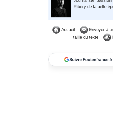
Journaliste passion
Ribéry de la belle é
Accueil
Envoyer à u
taille du texte
D
Suivre Footenfrance.fr