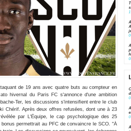
T
s
1
A
A
j
0
A
p
H
0
attaquant de 19 ans avec quatre buts au compteur en
O
d
cato hivernal du Paris FC s'annonce d'une ambition
0
bache-Ter, les discussions s'intensifient entre le club
A
ki Chérif. Après deux offres refusées, dont une à 23
e
révélée par L'Équipe, le cap psychologique des 25
0
de bonus permettrait au PFC de convaincre le SCO. "À
A