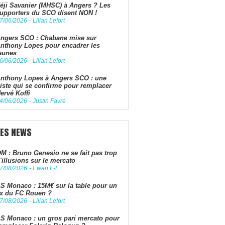
éji Savanier (MHSC) à Angers ? Les
upporters du SCO disent NON !
7/06/2026
-
Lilian Lefort
ngers SCO : Chabane mise sur
nthony Lopes pour encadrer les
eunes
6/06/2026
-
Lilian Lefort
nthony Lopes à Angers SCO : une
iste qui se confirme pour remplacer
ervé Koffi
4/06/2026
-
Justin Favre
LES NEWS
M : Bruno Genesio ne se fait pas trop
'illusions sur le mercato
7/08/2026
-
Ewan L-L
S Monaco : 15M€ sur la table pour un
x du FC Rouen ?
7/08/2026
-
Lilian Lefort
S Monaco : un gros pari mercato pour