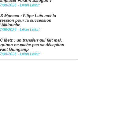
emplacer Folarin Balogun ?
7/08/2026
-
Lilian Lefort
S Monaco : Filipe Luis met la
ression pour la succession
’Akliouche
7/08/2026
-
Lilian Lefort
C Metz : un transfert qui fait mal,
rpinon ne cache pas sa déception
vant Guingamp
7/08/2026
-
Lilian Lefort