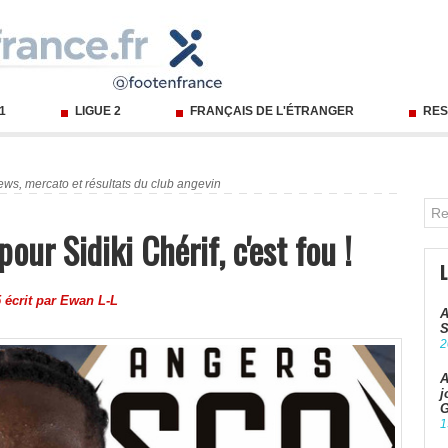
 1
LIGUE 2
FRANÇAIS DE L'ÉTRANGER
RES
ews, mercato et résultats du club angevin
ur Sidiki Chérif, c'est fou !
 écrit par
Ewan L-L
A
S
2
A
j
G
1