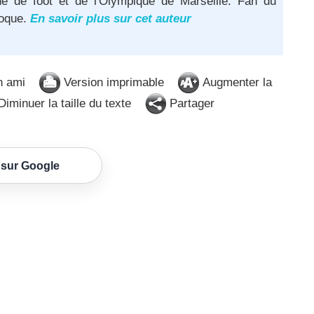
né de foot et de l'Olympique de Marseille. Fan du
poque.
En savoir plus sur cet auteur
n ami
Version imprimable
Augmenter la
iminuer la taille du texte
Partager
 sur Google