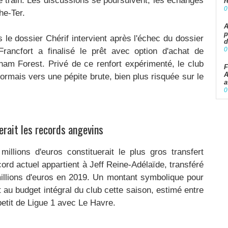
e train. Les discussions se poursuivent, les échanges
r
0
he-Ter.
A
p
 le dossier Chérif intervient après l'échec du dossier
d
0
rancfort a finalisé le prêt avec option d'achat de
gham Forest. Privé de ce renfort expérimenté, le club
F
A
sormais vers une pépite brute, bien plus risquée sur le
a
0
erait les records angevins
llions d'euros constituerait le plus gros transfert
ecord actuel appartient à Jeff Reine-Adélaïde, transféré
illions d'euros en 2019. Un montant symbolique pour
au budget intégral du club cette saison, estimé entre
 petit de Ligue 1 avec Le Havre.