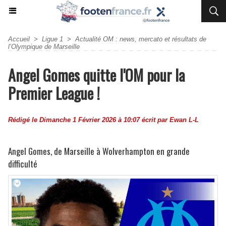
Accueil
>
Ligue 1
>
Actualité OM : news, mercato et résultats de
l’Olympique de Marseille
Angel Gomes quitte l'OM pour la
Premier League !
Rédigé le Dimanche 1 Février 2026 à 10:07 écrit par
Ewan L-L
Angel Gomes, de Marseille à Wolverhampton en grande
difficulté