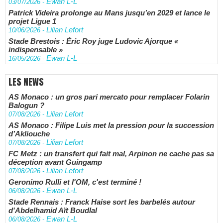
Ewan L-L
03/07/2026
-
Patrick Videira prolonge au Mans jusqu’en 2029 et lance le
projet Ligue 1
Lilian Lefort
10/06/2026
-
Stade Brestois : Éric Roy juge Ludovic Ajorque «
indispensable »
Ewan L-L
16/05/2026
-
LES NEWS
AS Monaco : un gros pari mercato pour remplacer Folarin
Balogun ?
Lilian Lefort
07/08/2026
-
AS Monaco : Filipe Luis met la pression pour la succession
d’Akliouche
Lilian Lefort
07/08/2026
-
FC Metz : un transfert qui fait mal, Arpinon ne cache pas sa
déception avant Guingamp
Lilian Lefort
07/08/2026
-
Geronimo Rulli et l'OM, c'est terminé !
Ewan L-L
06/08/2026
-
Stade Rennais : Franck Haise sort les barbelés autour
d'Abdelhamid Aït Boudlal
Ewan L-L
06/08/2026
-