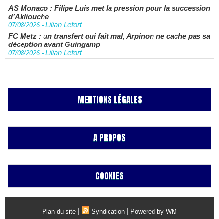
AS Monaco : Filipe Luis met la pression pour la succession
d’Akliouche
Lilian Lefort
07/08/2026
-
FC Metz : un transfert qui fait mal, Arpinon ne cache pas sa
déception avant Guingamp
Lilian Lefort
07/08/2026
-
MENTIONS LÉGALES
A PROPOS
COOKIES
|
|
Plan du site
Syndication
Powered by WM