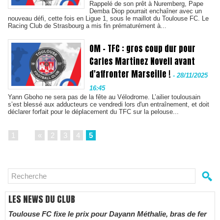
Rappelé de son prêt à Nuremberg, Pape
Demba Diop pourrait enchaîner avec un
nouveau défi, cette fois en Ligue 1, sous le maillot du Toulouse FC. Le
Racing Club de Strasbourg a mis fin prématurément à...
OM - TFC : gros coup dur pour
Carles Martinez Novell avant
d'affronter Marseille !
-
28/11/2025
16:45
Yann Gboho ne sera pas de la fête au Vélodrome. L’ailier toulousain
s’est blessé aux adducteurs ce vendredi lors d'un entraînement, et doit
déclarer forfait pour le déplacement du TFC sur la pelouse...
1
...
«
2
3
4
5
LES NEWS DU CLUB
Toulouse FC fixe le prix pour Dayann Méthalie, bras de fer