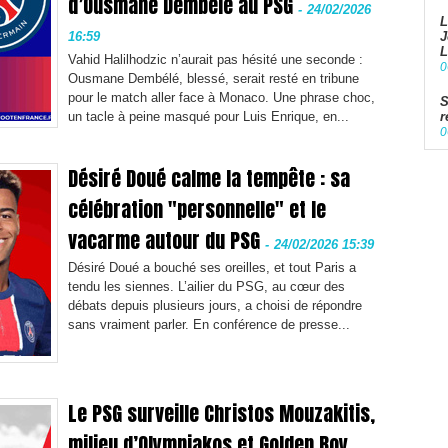
d’Ousmane Dembélé au PSG
-
24/02/2026
L
16:59
J
L
Vahid Halilhodzic n’aurait pas hésité une seconde :
0
Ousmane Dembélé, blessé, serait resté en tribune
pour le match aller face à Monaco. Une phrase choc,
S
un tacle à peine masqué pour Luis Enrique, en...
r
0
Désiré Doué calme la tempête : sa
célébration "personnelle" et le
vacarme autour du PSG
-
24/02/2026 15:39
Désiré Doué a bouché ses oreilles, et tout Paris a
tendu les siennes. L’ailier du PSG, au cœur des
débats depuis plusieurs jours, a choisi de répondre
sans vraiment parler. En conférence de presse...
Le PSG surveille Christos Mouzakitis,
milieu d’Olympiakos et Golden Boy