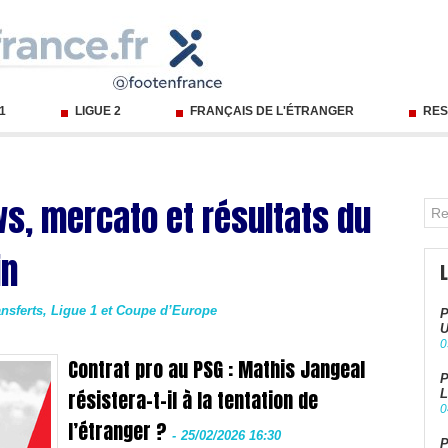
 1
LIGUE 2
FRANÇAIS DE L'ÉTRANGER
RES
ws, mercato et résultats du
in
ransferts, Ligue 1 et Coupe d’Europe
P
U
0
Contrat pro au PSG : Mathis Jangeal
P
résistera-t-il à la tentation de
L
0
l’étranger ?
-
25/02/2026 16:30
P