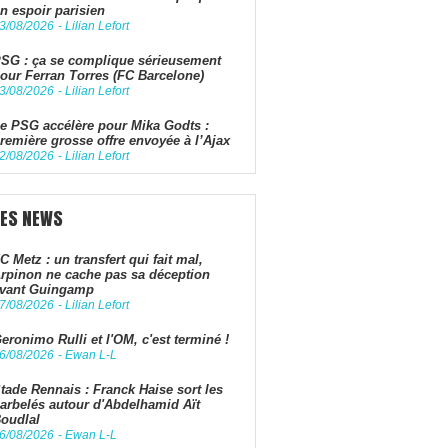
n espoir parisien
3/08/2026
-
Lilian Lefort
SG : ça se complique sérieusement
our Ferran Torres (FC Barcelone)
3/08/2026
-
Lilian Lefort
e PSG accélère pour Mika Godts :
remière grosse offre envoyée à l’Ajax
2/08/2026
-
Lilian Lefort
LES NEWS
C Metz : un transfert qui fait mal,
rpinon ne cache pas sa déception
vant Guingamp
7/08/2026
-
Lilian Lefort
eronimo Rulli et l'OM, c'est terminé !
6/08/2026
-
Ewan L-L
tade Rennais : Franck Haise sort les
arbelés autour d'Abdelhamid Aït
oudlal
6/08/2026
-
Ewan L-L