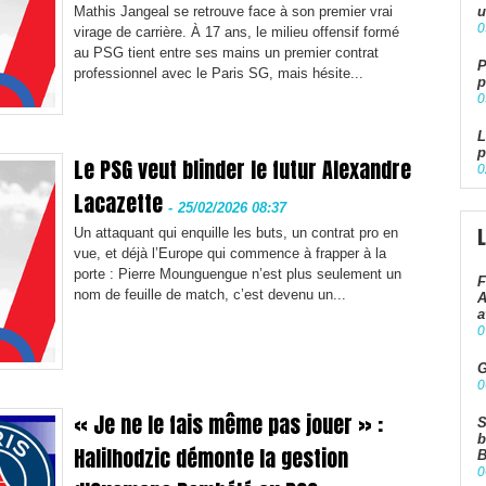
Mathis Jangeal se retrouve face à son premier vrai
u
0
virage de carrière. À 17 ans, le milieu offensif formé
au PSG tient entre ses mains un premier contrat
P
professionnel avec le Paris SG, mais hésite...
p
0
L
p
Le PSG veut blinder le futur Alexandre
0
Lacazette
-
25/02/2026 08:37
Un attaquant qui enquille les buts, un contrat pro en
vue, et déjà l’Europe qui commence à frapper à la
porte : Pierre Mounguengue n’est plus seulement un
F
nom de feuille de match, c’est devenu un...
A
a
0
G
0
« Je ne le fais même pas jouer » :
S
b
Halilhodzic démonte la gestion
B
0