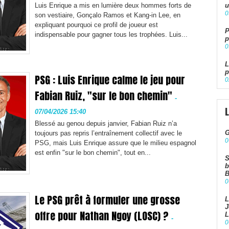
Luis Enrique a mis en lumière deux hommes forts de
u
0
son vestiaire, Gonçalo Ramos et Kang-in Lee, en
expliquant pourquoi ce profil de joueur est
P
indispensable pour gagner tous les trophées. Luis...
p
0
L
p
PSG : Luis Enrique calme le jeu pour
0
Fabian Ruiz, "sur le bon chemin"
-
07/04/2026 15:40
Blessé au genou depuis janvier, Fabian Ruiz n’a
G
toujours pas repris l’entraînement collectif avec le
0
PSG, mais Luis Enrique assure que le milieu espagnol
est enfin "sur le bon chemin", tout en...
S
b
B
0
Le PSG prêt à formuler une grosse
L
J
offre pour Nathan Ngoy (LOSC) ?
L
-
0