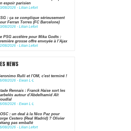
n espoir parisien
3/08/2026
-
Lilian Lefort
SG : ça se complique sérieusement
our Ferran Torres (FC Barcelone)
3/08/2026
-
Lilian Lefort
e PSG accélère pour Mika Godts :
remière grosse offre envoyée à l’Ajax
2/08/2026
-
Lilian Lefort
LES NEWS
eronimo Rulli et l'OM, c'est terminé !
6/08/2026
-
Ewan L-L
tade Rennais : Franck Haise sort les
arbelés autour d'Abdelhamid Aït
oudlal
6/08/2026
-
Ewan L-L
OSC : un deal à la Nico Paz pour
orge Cestero (Real Madrid) ? Olivier
étang pas emballé
6/08/2026
-
Lilian Lefort