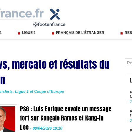
 1
LIGUE 2
FRANÇAIS DE L'ÉTRANGER
RES
ws, mercato et résultats du
in
ransferts, Ligue 1 et Coupe d’Europe
P
U
0
PSG : Luis Enrique envoie un message
P
fort sur Gonçalo Ramos et Kang-in
L
0
Lee
-
08/04/2026 18:10
P