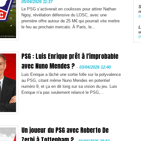
05/04/2026 11:37
S
Le PSG s’activerait en coulisses pour attirer Nathan
r
Ngoy, révélation défensive du LOSC, avec une
0
première offre autour de 25 M€ qui pourrait vite mettre
le feu au prochain mercato. À Paris, le...
L
u
0
PSG : Luis Enrique prêt à l'improbable
avec Nuno Mendes ?
-
03/04/2026 12:40
Luis Enrique a lâché une sortie folle sur la polyvalence
au PSG, citant même Nuno Mendes en potentiel
numéro 9, et ça en dit long sur sa vision du jeu. Luis
Enrique n’a pas seulement relancé le PSG,...
Un joueur du PSG avec Roberto De
Zerbi à Tottenham ?