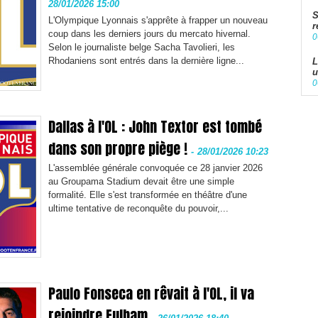
28/01/2026 15:00
S
L'Olympique Lyonnais s'apprête à frapper un nouveau
r
coup dans les derniers jours du mercato hivernal.
0
Selon le journaliste belge Sacha Tavolieri, les
Rhodaniens sont entrés dans la dernière ligne...
L
u
0
Dallas à l'OL : John Textor est tombé
dans son propre piège !
-
28/01/2026 10:23
L'assemblée générale convoquée ce 28 janvier 2026
au Groupama Stadium devait être une simple
formalité. Elle s'est transformée en théâtre d'une
ultime tentative de reconquête du pouvoir,...
Paulo Fonseca en rêvait à l'OL, il va
rejoindre Fulham