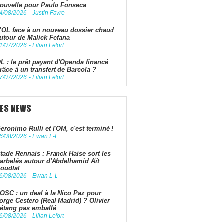
ouvelle pour Paulo Fonseca
4/08/2026
-
Justin Favre
’OL face à un nouveau dossier chaud
utour de Malick Fofana
1/07/2026
-
Lilian Lefort
L : le prêt payant d'Openda financé
râce à un transfert de Barcola ?
7/07/2026
-
Lilian Lefort
LES NEWS
eronimo Rulli et l'OM, c'est terminé !
6/08/2026
-
Ewan L-L
tade Rennais : Franck Haise sort les
arbelés autour d'Abdelhamid Aït
oudlal
6/08/2026
-
Ewan L-L
OSC : un deal à la Nico Paz pour
orge Cestero (Real Madrid) ? Olivier
étang pas emballé
6/08/2026
-
Lilian Lefort