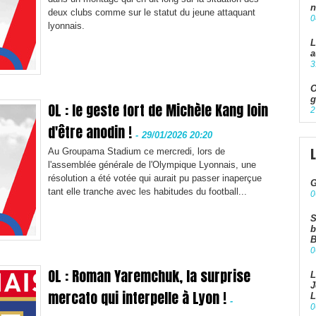
n
deux clubs comme sur le statut du jeune attaquant
0
lyonnais.
L
a
3
O
g
OL : le geste fort de Michèle Kang loin
2
d'être anodin !
-
29/01/2026 20:20
Au Groupama Stadium ce mercredi, lors de
l'assemblée générale de l'Olympique Lyonnais, une
résolution a été votée qui aurait pu passer inaperçue
G
tant elle tranche avec les habitudes du football...
0
S
b
B
0
OL : Roman Yaremchuk, la surprise
L
J
mercato qui interpelle à Lyon !
L
-
0