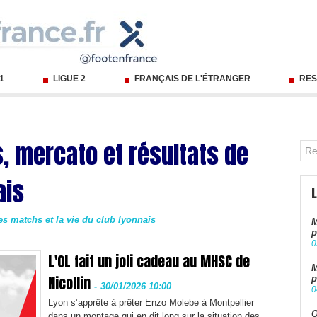
 1
LIGUE 2
FRANÇAIS DE L'ÉTRANGER
RES
s, mercato et résultats de
ais
les matchs et la vie du club lyonnais
M
p
0
L'OL fait un joli cadeau au MHSC de
M
Nicollin
p
-
30/01/2026 10:00
0
Lyon s’apprête à prêter Enzo Molebe à Montpellier
O
dans un montage qui en dit long sur la situation des