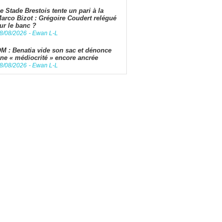
e Stade Brestois tente un pari à la
arco Bizot : Grégoire Coudert relégué
ur le banc ?
8/08/2026
-
Ewan L-L
M : Benatia vide son sac et dénonce
ne « médiocrité » encore ancrée
8/08/2026
-
Ewan L-L