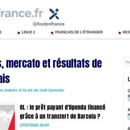
 1
LIGUE 2
FRANÇAIS DE L'ÉTRANGER
RES
s, mercato et résultats de
ais
les matchs et la vie du club lyonnais
O
g
0
OL : le prêt payant d'Openda financé
M
grâce à un transfert de Barcola ?
p
-
0
27/07/2026 16:04
M