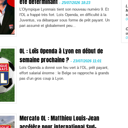
été déterminant
-
25/07/2026 18:23
L
L’Olympique Lyonnais tient son nouveau numéro 9. Et
M
l'OL a frappé très fort. Loïs Openda, en difficulté à la
s
0
Juventus, va débarquer sous forme de prêt payant. Un
pari assumé et globalement peu...
O
u
0
OL : Loïs Openda à Lyon en début de
semaine prochaine ?
-
23/07/2026 11:01
Loïs Openda a donné son feu vert à l’OL, prêt payant,
effort salarial énorme : le Belge se rapproche à grands
pas d’un gros coup à Lyon.
Mercato OL : Matthieu Louis-Jean
accélère pour international Sud-