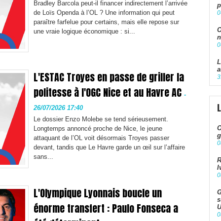
Bradley Barcola peut-il financer indirectement l’arrivée
p
de Loïs Openda à l’OL ? Une information qui peut
0
paraître farfelue pour certains, mais elle repose sur
O
une vraie logique économique : si...
n
0
L
a
L'ESTAC Troyes en passe de griller la
3
politesse à l'OGC Nice et au Havre AC
-
26/07/2026 17:40
Le dossier Enzo Molebe se tend sérieusement.
O
Longtemps annoncé proche de Nice, le jeune
g
attaquant de l’OL voit désormais Troyes passer
0
devant, tandis que Le Havre garde un œil sur l’affaire
sans...
R
I
0
L'Olympique Lyonnais boucle un
G
s
énorme transfert : Paulo Fonseca a
U
0