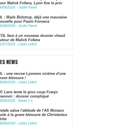
our Malick Fofana, Lyon fixe le prix
4/08/2026
-
Justin Favre
L : Mads Bidstrup, déjà une mauvaise
ouvelle pour Paulo Fonseca
4/08/2026
-
Justin Favre
’OL face à un nouveau dossier chaud
utour de Malick Fofana
1/07/2026
-
Lilian Lefort
LES NEWS
L : une recrue Lyonnes victime d'une
rave blessure !
8/08/2026
-
Lilian Lefort
C Lens tente le gros coup Franjo
vanovic : dossier compliqué
8/08/2026
-
Ewan L-L
etafe salue l'attitude de l'AS Monaco
uite à la grave blessure de Christantus
che
8/08/2026
-
Lilian Lefort