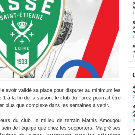
p
1
S
p
n
2
E
m
1
A
le avoir validé sa place pour disputer au minimum les
r
0
1 à la fin de la saison, le club du Forez pourrait être
sier plus que complexe dans les semaines à venir.
A
p
d
teurs du club, le milieu de terrain Mathis Amougou
0
u sein de l'équipe que chez les supporters. Malgré ses
F