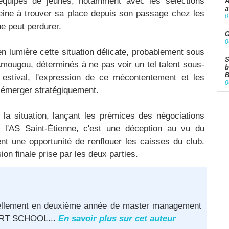
quipes de jeunes, notamment avec les sélections
A
a
peine à trouver sa place depuis son passage chez les
0
ne peut perdurer.
G
0
n lumière cette situation délicate, probablement sous
S
Amougou, déterminés à ne pas voir un tel talent sous-
b
B
 estival, l'expression de ce mécontentement et les
0
émerger stratégiquement.
 la situation, lançant les prémices des négociations
r l'AS Saint-Étienne, c'est une déception au vu du
nt une opportunité de renflouer les caisses du club.
ion finale prise par les deux parties.
ellement en deuxième année de master management
ORT SCHOOL...
En savoir plus sur cet auteur