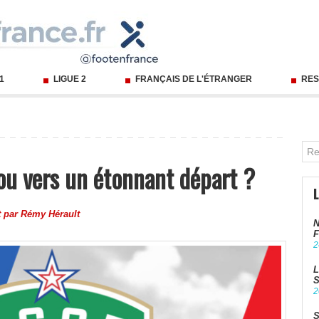
 1
LIGUE 2
FRANÇAIS DE L'ÉTRANGER
RES
u vers un étonnant départ ?
t par
Rémy Hérault
N
F
2
L
S
2
S