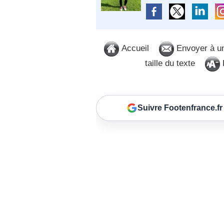
Accueil
Envoyer à u
taille du texte
D
Suivre Footenfrance.fr