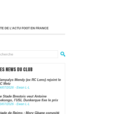
TE DE L'ACTU FOOT EN FRANCE
LES NEWS DU CLUB
ampalys Mendy (ex RC Lens) rejoint le
C Metz
4/07/2026
-
Ewan L-L
e Stade Brestois veut Antoine
ekongo, l'USL Dunkerque fixe le prix
0/07/2026
-
Ewan L-L
tade de Reims : Mory Gbane convoité