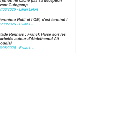
rpinon ne cache pas sa déception
vant Guingamp
7/08/2026
-
Lilian Lefort
eronimo Rulli et l'OM, c'est terminé !
6/08/2026
-
Ewan L-L
tade Rennais : Franck Haise sort les
arbelés autour d'Abdelhamid Aït
oudlal
6/08/2026
-
Ewan L-L