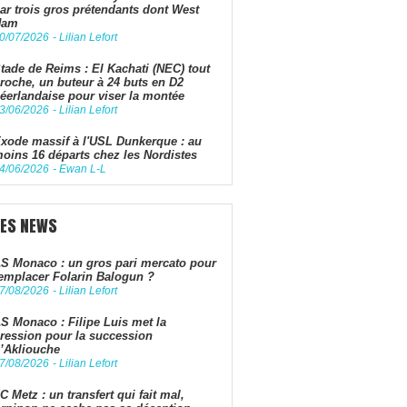
ar trois gros prétendants dont West
Ham
0/07/2026
-
Lilian Lefort
tade de Reims : El Kachati (NEC) tout
roche, un buteur à 24 buts en D2
éerlandaise pour viser la montée
3/06/2026
-
Lilian Lefort
xode massif à l'USL Dunkerque : au
oins 16 départs chez les Nordistes
4/06/2026
-
Ewan L-L
LES NEWS
S Monaco : un gros pari mercato pour
emplacer Folarin Balogun ?
7/08/2026
-
Lilian Lefort
S Monaco : Filipe Luis met la
ression pour la succession
’Akliouche
7/08/2026
-
Lilian Lefort
C Metz : un transfert qui fait mal,