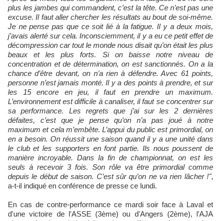
plus les jambes qui commandent, c’est la tête. Ce n’est pas une
excuse. Il faut aller chercher les résultats au bout de soi-même.
Je ne pense pas que ce soit lié à la fatigue. Il y a deux mois,
j’avais alerté sur cela. Inconsciemment, il y a eu ce petit effet de
décompression car tout le monde nous disait qu’on était les plus
beaux et les plus forts. Si on baisse notre niveau de
concentration et de détermination, on est sanctionnés. On a la
chance d’être devant, on n’a rien à défendre. Avec 61 points,
personne n’est jamais monté. Il y a des points à prendre, et sur
les 15 encore en jeu, il faut en prendre un maximum.
L’environnement est difficile à canaliser, il faut se concentrer sur
sa performance. Les regrets que j’ai sur les 2 dernières
défaites, c’est que je pense qu’on n’a pas joué à notre
maximum et cela m’embête. L’appui du public est primordial, on
en a besoin. On réussit une saison quand il y a une unité dans
le club et les supporters en font partie. Ils nous poussent de
manière incroyable. Dans la fin de championnat, on est les
seuls à recevoir 3 fois. Son rôle va être primordial comme
depuis le début de saison. C’est sûr qu’on ne va rien lâcher !"
,
a-t-il indiqué en conférence de presse ce lundi.
En cas de contre-performance ce mardi soir face à Laval et
d'une victoire de l'ASSE (3ème) ou d'Angers (2ème), l'AJA